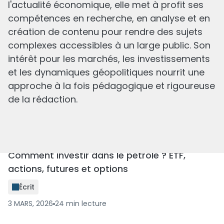
l'actualité économique, elle met à profit ses
Offre Freedom24 : Trading sans commission
compétences en recherche, en analyse et en
sur les actions et les ETF
création de contenu pour rendre des sujets
Écrit
complexes accessibles à un large public. Son
9 MARS, 2026
8
min
lecture
intérêt pour les marchés, les investissements
et les dynamiques géopolitiques nourrit une
approche à la fois pédagogique et rigoureuse
de la rédaction.
Comment investir dans le pétrole ? ETF,
actions, futures et options
Écrit
3 MARS, 2026
24
min
lecture