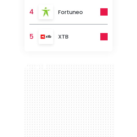
4
Fortuneo
5
XTB
300 x 250