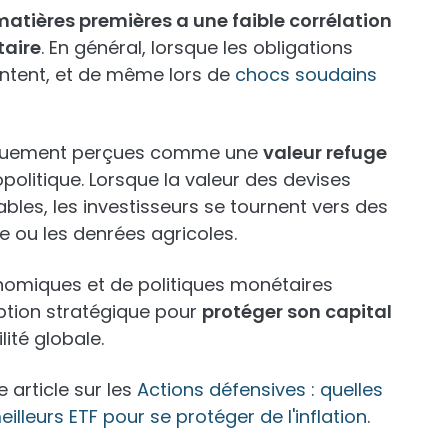
atières premières a une faible corrélation
taire
. En général, lorsque les obligations
ontent, et de même lors de
chocs soudains
riquement perçues comme une
valeur refuge
opolitique. Lorsque la valeur des devises
bles, les investisseurs se tournent vers des
le ou les denrées agricoles.
nomiques et de politiques monétaires
option stratégique pour
protéger son capital
lité globale.
e article sur les
Actions défensives : quelles
eilleurs ETF pour se protéger de l'inflation
.