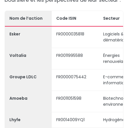
Nom de l’action
Code ISIN
Secteur
Esker
FR0000035818
Logiciels &
dématérialis
Voltalia
FR0011995588
Énergies
renouvelabl
Groupe LDLC
FR0000075442
E-commerc
informatiqu
Amoeba
FR0011051598
Biotechnolo
environnem
Lhyfe
FR0014009YQ1
Hydrogène v