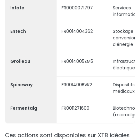
Infotel
FR0000071797
Services
informatiqu
Entech
FR0014004362
Stockage et
conversion
d’énergie
Grolleau
FR0014005ZM5
Infrastructu
électriques
Spineway
FR001400BVK2
Dispositifs
médicaux
Fermentalg
FR0011271600
Biotechnolo
(microalgue
Ces actions sont disponibles sur XTB idéales