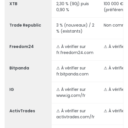
XTB
2,30 % (90j) puis
100 000 €
0,90 %
(préférentie
Trade Republic
3 % (nouveaux) / 2
Non commu
% (existants)
Freedom24
⚠ À vérifier sur
⚠ À vérifier
fr.freedom24.com
Bitpanda
⚠ À vérifier sur
⚠ À vérifier
fr.bitpanda.com
IG
⚠ À vérifier sur
⚠ À vérifier
www.ig.com/fr
ActivTrades
⚠ À vérifier sur
⚠ À vérifier
activtrades.com/fr