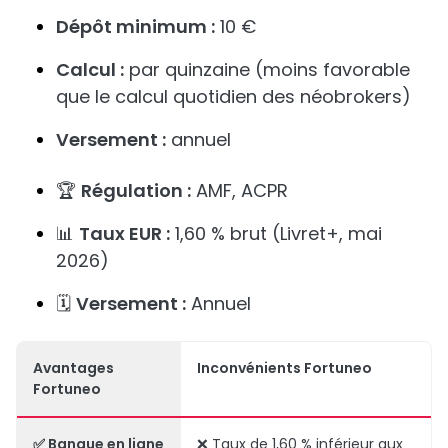
Dépôt minimum :
10 €
Calcul :
par quinzaine (moins favorable
que le calcul quotidien des néobrokers)
Versement :
annuel
🏆
Régulation :
AMF, ACPR
📊
Taux EUR :
1,60 % brut (Livret+, mai
2026)
🗓️
Versement :
Annuel
Avantages
Inconvénients Fortuneo
Fortuneo
✅ Banque en ligne
❌ Taux de 1,60 % inférieur aux