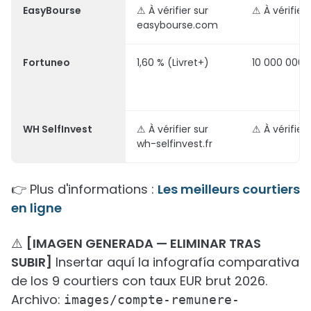
EasyBourse
⚠ À vérifier sur
⚠ À vérifier
easybourse.com
Fortuneo
1,60 % (Livret+)
10 000 000 
WH SelfInvest
⚠ À vérifier sur
⚠ À vérifier
wh-selfinvest.fr
👉 Plus d'informations :
Les meilleurs courtiers
en ligne
⚠️
[IMAGEN GENERADA — ELIMINAR TRAS
SUBIR]
Insertar aquí la infografía comparativa
de los 9 courtiers con taux EUR brut 2026.
Archivo:
images/compte-remunere-