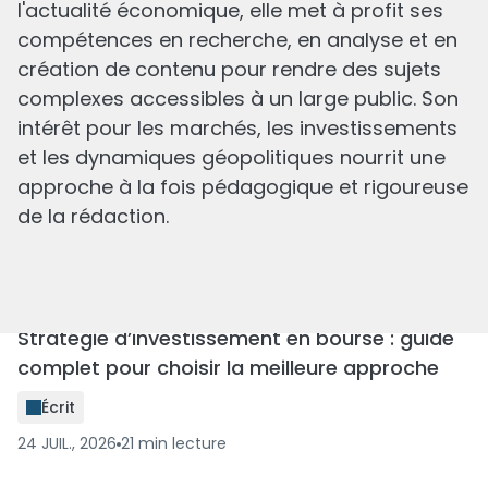
l'actualité économique, elle met à profit ses
Compte rémunéré Trade Republic : 3 % brut
compétences en recherche, en analyse et en
par an, notre avis 2026
création de contenu pour rendre des sujets
Écrit
complexes accessibles à un large public. Son
27 JUIL., 2026
14
min
lecture
intérêt pour les marchés, les investissements
et les dynamiques géopolitiques nourrit une
approche à la fois pédagogique et rigoureuse
de la rédaction.
Stratégie d’investissement en bourse : guide
complet pour choisir la meilleure approche
Écrit
24 JUIL., 2026
21
min
lecture