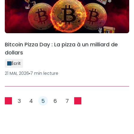
Bitcoin Pizza Day : La pizza à un milliard de
dollars
Écrit
21 MAI, 2026
7
min
lecture
3
4
5
6
7