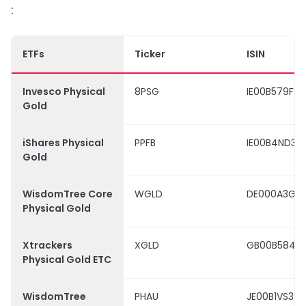
:
ETFs
Ticker
ISIN
Invesco Physical
8PSG
IE00B579F32
Gold
iShares Physical
PPFB
IE00B4ND36
Gold
WisdomTree Core
WGLD
DE000A3GN
Physical Gold
Xtrackers
XGLD
GB00B5840
Physical Gold ETC
WisdomTree
PHAU
JE00B1VS37