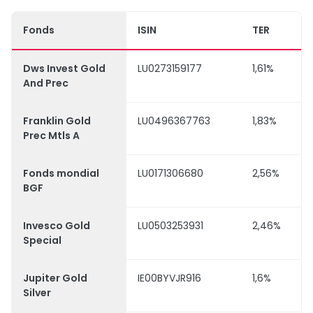
Fonds
ISIN
TER
Dws Invest Gold
LU0273159177
1,61%
And Prec
Franklin Gold
LU0496367763
1,83%
Prec Mtls A
Fonds mondial
LU0171306680
2,56%
BGF
Invesco Gold
LU0503253931
2,46%
Special
Jupiter Gold
IE00BYVJR916
1,6%
Silver