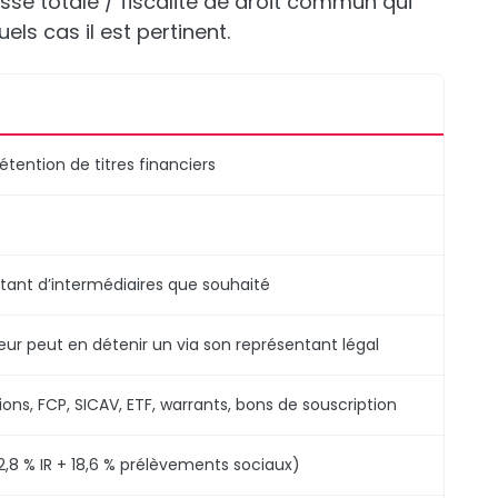
sse totale / fiscalité de droit commun qui
uels cas il est pertinent.
tention de titres financiers
autant d’intermédiaires que souhaité
ur peut en détenir un via son représentant légal
ions, FCP, SICAV, ETF, warrants, bons de souscription
12,8 % IR + 18,6 % prélèvements sociaux)