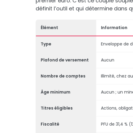
premier euro. C’est ce couple souple
définit l’outil et qui détermine dans q
Élément
Information
Type
Enveloppe de dé
Plafond de versement
Aucun
Nombre de comptes
Illimité, chez 
Âge minimum
Aucun ; un mine
Titres éligibles
Actions, obligat
Fiscalité
PFU de 31,4 % (