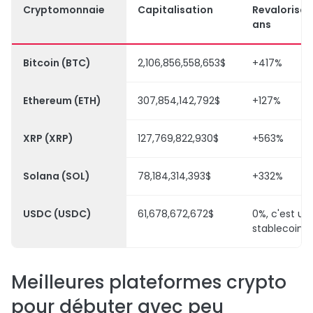
Cryptomonnaie
Capitalisation
Revalorisat
ans
Bitcoin
(BTC)
2,106,856,558,653$
+417%
Ethereum
(ETH)
307,854,142,792$
+127%
XRP
(XRP)
127,769,822,930$
+563%
Solana
(SOL)
78,184,314,393$
+332%
USDC
(USDC)
61,678,672,672$
0%, c'est un
stablecoin
Meilleures plateformes crypto
pour débuter avec peu