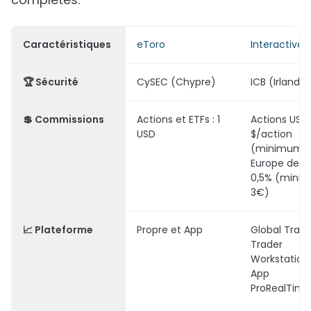
Caractéristiques
eToro
Interactive 
🏆
Sécurité
CySEC (Chypre)
ICB (Irlande)
💲
Commissions
Actions et ETFs : 1
Actions USA 
USD
$/action
(minimum 1
Europe de l'
0,5% (mini
3€)
📈
Plateforme
Propre et App
Global Trade
Trader
Workstation
App
ProRealTime