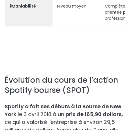
🚦
Maniabilité
Niveau moyen
Complète,
orientée pou
professionne
Évolution du cours de l’action
Spotify bourse (SPOT)
Spotify a fait ses débuts à la Bourse de New
York
le 3 avril 2018 à un
prix de 165,90 dollars,
ce qui a valorisé l'entreprise à environ 29,5
milliards de dollars. Après plus de 7 ans, elle