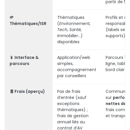
partir de 5
🌱
Thématiques
Profils et op
Thématiques/ISR
(
Environnement,
responsabl
Tech, Santé,
(labels selo
Immobilier
...)
supports)
disponibles
📱 Interface &
Application/web
Parcours 10
parcours
simples,
ligne, table
accompagnement
bord clair
par conseillers
🧾 Frais (aperçu)
Pas de frais
Communica
d’entrée (sauf
sur
perfor
exceptions
nettes de f
thématiques) ;
frais compét
frais de gestion
et transpar
annuel liés au
contrat d’AV