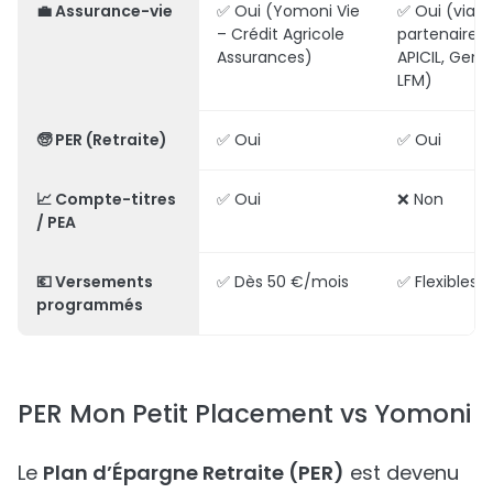
💼
Assurance-vie
✅ Oui (Yomoni Vie
✅ Oui (via
– Crédit Agricole
partenaires :
Assurances)
APICIL, Gener
LFM)
🧓
PER (Retraite)
✅ Oui
✅ Oui
📈
Compte-titres
✅ Oui
❌ Non
/ PEA
💶
Versements
✅ Dès 50 €/mois
✅ Flexibles
programmés
PER Mon Petit Placement vs Yomoni
Le
Plan d’Épargne Retraite (PER)
est devenu