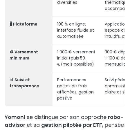
diversifiés
thématiques
accompagn
🖥️
Plateforme
100 % en ligne,
Application 
interface fluide et
espace clie
automatisée
intuitifs, ave
🪙
Versement
1 000 € versement
300 € dépôt 
minimum
initial (puis 50
+ 100 € de
€/mois possibles)
mensualité
📊
Suivi et
Performances
Suivi pédag
transparence
nettes de frais
communica
affichées, gestion
claire et sim
passive
Yomoni
se distingue par son approche
robo-
advisor
et sa
gestion pilotée par ETF
, pensée