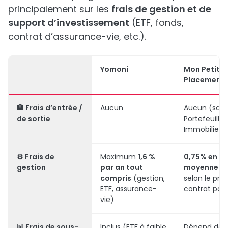
principalement sur les
frais de gestion et de
support d’investissement
(ETF, fonds,
contrat d’assurance-vie, etc.).
Yomoni
Mon Petit
Placement
🏦
Frais d’entrée /
Aucun
Aucun (sauf 
de sortie
Portefeuille
Immobilier)
⚙️
Frais de
Maximum
1,6 %
0,75% en
gestion
par an tout
moyenne pa
compris
(gestion,
selon le profi
ETF, assurance-
contrat part
vie)
📊
Frais de sous-
Inclus (ETF à faible
Dépend des