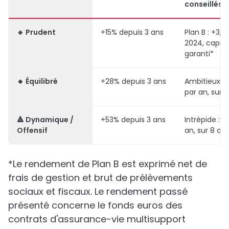
conseillés)
🔹
Prudent
+15% depuis 3 ans
Plan B : +3,
2024, capita
garanti*
🔸
Équilibré
+28% depuis 3 ans
Ambitieux :
par an, sur 
🔺
Dynamique /
+53% depuis 3 ans
Intrépide : ±
Offensif
an, sur 8 an
*Le rendement de Plan B est exprimé net de
frais de gestion et brut de prélèvements
sociaux et fiscaux. Le rendement passé
présenté concerne le fonds euros des
contrats d'assurance-vie multisupport