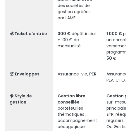
des sociétés de
gestion agréées
par l’AMF
💰 Ticket d’entrée
300 €
dépôt initial
1 000 €
pour
+ 100 € de
un compte 
mensualité
versements
programmé
50 €
📦 Enveloppes
Assurance-vie,
P
E
R
Assurance-v
PEA, CTO, P
🧠 Style de
Gestion libre
Gestion pi
gestion
conseillée
+
sur-mesure
portefeuilles
principalem
thématiques ;
ETF
; rééquil
accompagnement
réguliers
pédagogique
Ou Gestion 