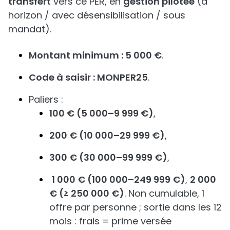
transfert
vers ce PER, en
gestion pilotée
(à
horizon / avec désensibilisation / sous
mandat).
Montant minimum : 5 000 €
.
Code à saisir : MONPER25
.
Paliers :
100 € (5 000–9 999 €)
,
200 € (10 000–29 999 €)
,
300 € (30 000–99 999 €)
,
1 000 € (100 000–249 999 €)
,
2 000
€ (≥ 250 000 €)
. Non cumulable, 1
offre par personne ; sortie dans les 12
mois : frais = prime versée