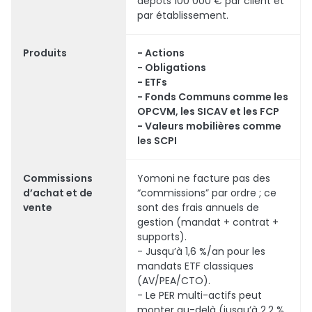
dépôts 100 000 € par client et
par établissement.
Produits
- Actions
- Obligations
- ETFs
- Fonds Communs comme les
OPCVM, les SICAV et les FCP
- Valeurs mobilières comme
les SCPI
Commissions
Yomoni ne facture pas des
d’achat et de
“commissions” par ordre ; ce
vente
sont des frais annuels de
gestion (mandat + contrat +
supports).
- Jusqu’à 1,6 %/an pour les
mandats ETF classiques
(AV/PEA/CTO).
- Le PER multi-actifs peut
monter au-delà (jusqu’à 2,2 %