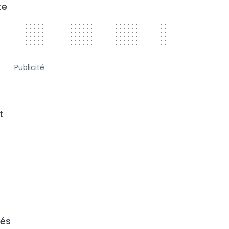
te
Publicité
t
vés