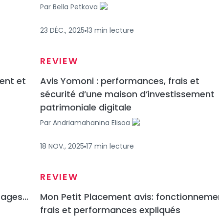
Par
Bella Petkova
23 DÉC., 2025
13
min
lecture
REVIEW
ent et
Avis Yomoni : performances, frais et
sécurité d’une maison d’investissement
patrimoniale digitale
Par
Andriamahanina Elisoa
18 NOV., 2025
17
min
lecture
REVIEW
ntages…
Mon Petit Placement avis: fonctionneme
frais et performances expliqués