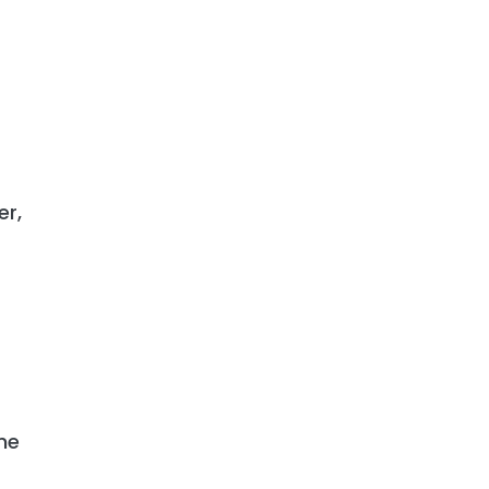
er,
gne