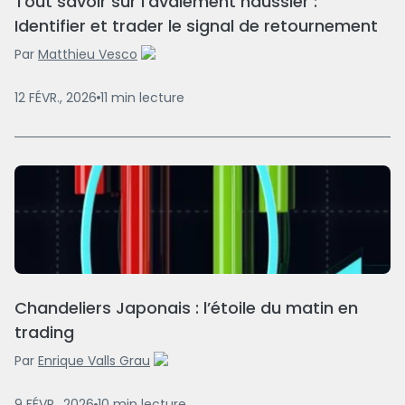
Tout savoir sur l’avalement haussier :
Identifier et trader le signal de retournement
Par
Matthieu Vesco
12 FÉVR., 2026
11
min
lecture
Chandeliers Japonais : l’étoile du matin en
trading
Par
Enrique Valls Grau
9 FÉVR., 2026
10
min
lecture