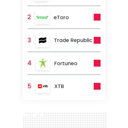
2
eToro
3
Trade Republic
4
Fortuneo
5
XTB
300 x 250