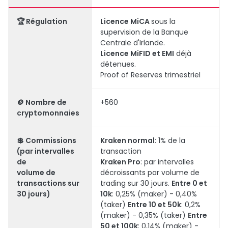
🏆 Régulation
Licence MiCA
sous la
supervision de la Banque
Centrale d'Irlande.
Licence MiFID et EMI
déjà
détenues.
Proof of Reserves trimestriel
🪙
Nombre de
+560
cryptomonnaies
💲
Commissions
Kraken normal
: 1% de la
(par intervalles
transaction
de
Kraken Pro
: par intervalles
volume de
décroissants par volume de
transactions sur
trading sur 30 jours.
Entre 0 et
30 jours)
10k
: 0,25% (maker) - 0,40%
(taker)
Entre 10 et 50k
: 0,2%
(maker) - 0,35% (taker)
Entre
50 et 100k
: 0,14% (maker) -