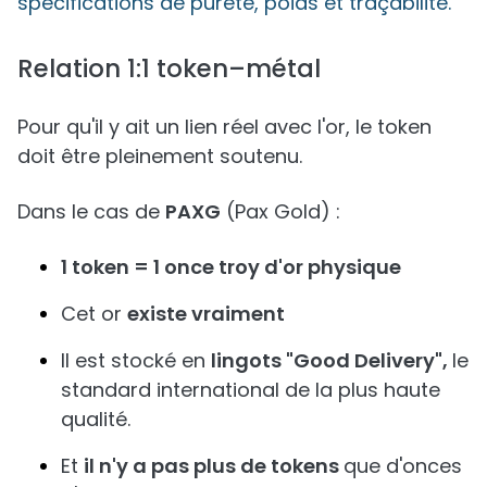
spécifications de pureté, poids et traçabilité.
Relation 1:1 token–métal
Pour qu'il y ait un lien réel avec l'or, le token
doit être pleinement soutenu.
Dans le cas de
PAXG
(Pax Gold) :
1 token = 1 once troy d'or physique
Cet or
existe vraiment
Il est stocké en
lingots "Good Delivery",
le
standard international de la plus haute
qualité.
Et
il n'y a pas plus de tokens
que d'onces