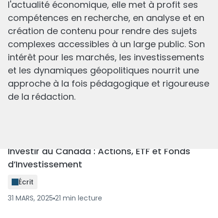
l'actualité économique, elle met à profit ses
Comment investir dans l’énergie ? | Actions et
compétences en recherche, en analyse et en
ETF
création de contenu pour rendre des sujets
Écrit
complexes accessibles à un large public. Son
1 AVR., 2025
16
min
lecture
intérêt pour les marchés, les investissements
et les dynamiques géopolitiques nourrit une
approche à la fois pédagogique et rigoureuse
de la rédaction.
Investir au Canada : Actions, ETF et Fonds
d’Investissement
Écrit
31 MARS, 2025
21
min
lecture