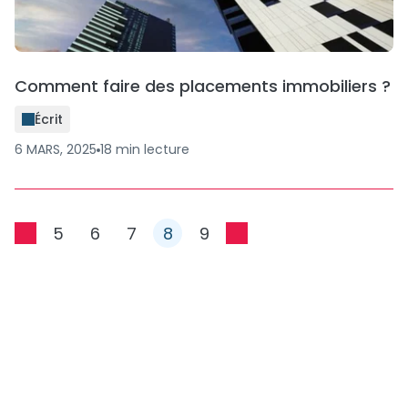
Comment faire des placements immobiliers ?
Écrit
6 MARS, 2025
18
min
lecture
5
6
7
8
9