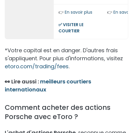
👉
En savoir plus
👉
En savoir 
✅ VISITER LE
COURTIER
*Votre capital est en danger. D'autres frais
s'appliquent. Pour plus d'informations, visitez
etoro.com/trading/fees
.
👀 Lire aussi :
meilleurs courtiers
internationaux
Comment acheter des actions
Porsche avec eToro ?
L'achat d'actions Porsche
, reconnue comme