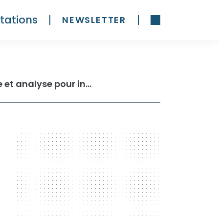
tations
NEWSLETTER
Comment acheter des actions Amazon en 2025 : guide et analyse pour investir en toute sécurité
300 x 600