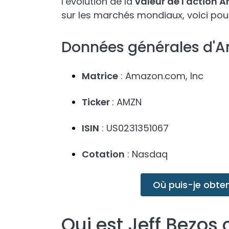
l’évolution de la
valeur de l'action
sur les marchés mondiaux, voici po
Données générales d'
Matrice
: Amazon.com, Inc
Ticker
: AMZN
ISIN
: US0231351067
Cotation
: Nasdaq
Où puis-je obte
Qui est Jeff Bezos