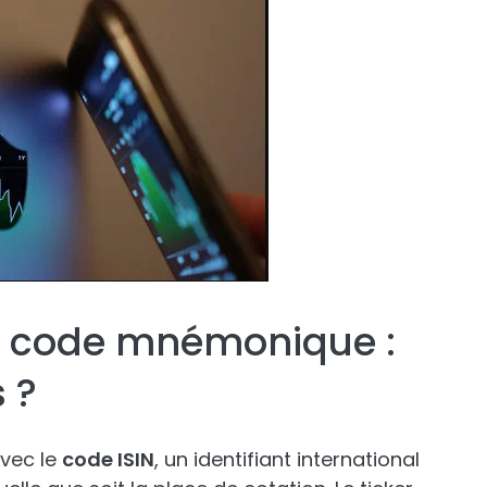
et code mnémonique :
 ?
avec le
code ISIN
, un identifiant international