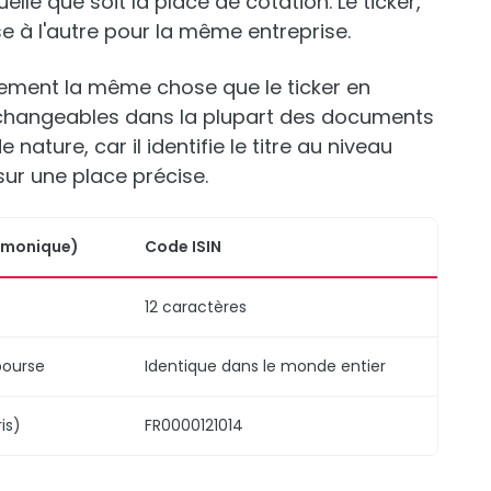
lle que soit la place de cotation. Le ticker,
se à l'autre pour la même entreprise.
ment la même chose que le ticker en
erchangeables dans la plupart des documents
 nature, car il identifie le titre au niveau
sur une place précise.
émonique)
Code ISIN
12 caractères
bourse
Identique dans le monde entier
is)
FR0000121014