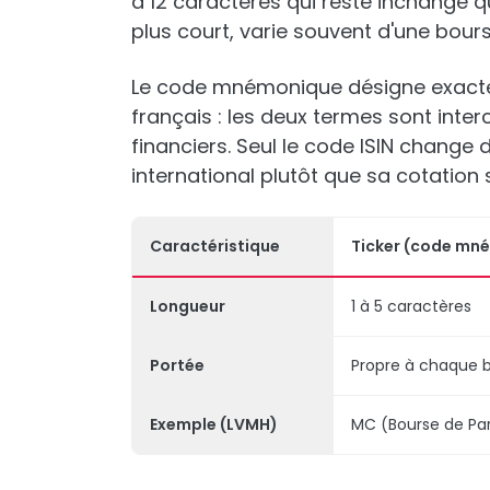
à 12 caractères qui reste inchangé que
plus court, varie souvent d'une bour
Le code mnémonique désigne exacte
français : les deux termes sont int
financiers. Seul le code ISIN change de
international plutôt que sa cotation 
Caractéristique
Ticker (code mn
Longueur
1 à 5 caractères
Portée
Propre à chaque 
Exemple (LVMH)
MC (Bourse de Par