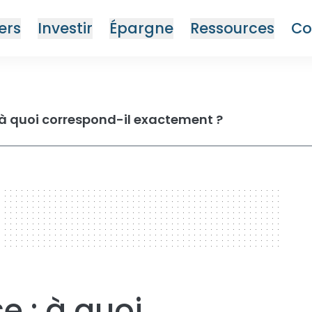
ers
Investir
Épargne
Ressources
Co
: à quoi correspond-il exactement ?
e : à quoi