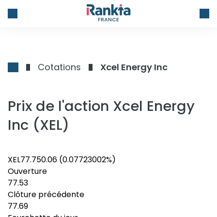
FRANCE
Cotations
Xcel Energy Inc
Prix de l'action Xcel Energy
Inc (XEL)
XEL
77.75
0.06
(0.07723002%)
Ouverture
77.53
Clôture précédente
77.69