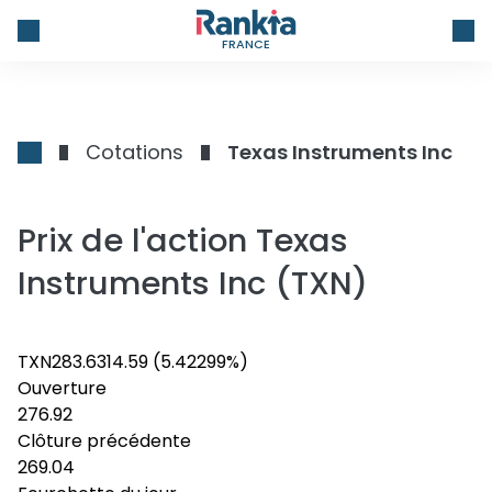
FRANCE
Cotations
Texas Instruments Inc
Prix de l'action Texas
Instruments Inc (TXN)
TXN
283.63
14.59
(5.42299%)
Ouverture
276.92
Clôture précédente
269.04