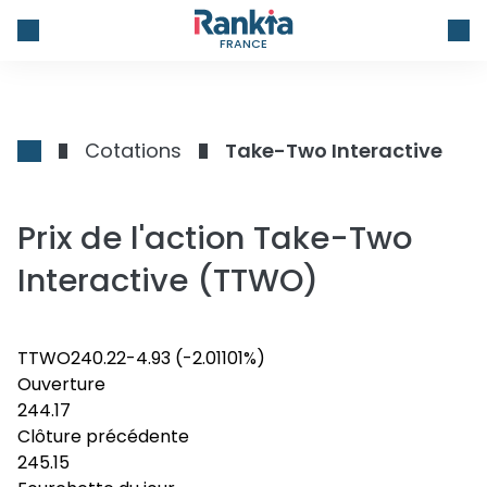
FRANCE
Cotations
Take-Two Interactive
Prix de l'action Take-Two
Interactive (TTWO)
TTWO
240.22
-4.93
(-2.01101%)
Ouverture
244.17
Clôture précédente
245.15