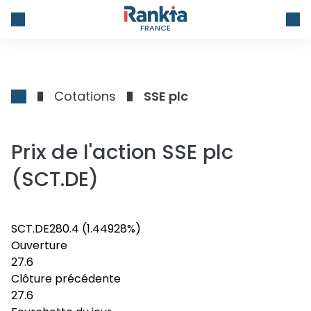
FRANCE
Cotations
SSE plc
Prix de l'action SSE plc
(SCT.DE)
SCT.DE
28
0.4
(1.44928%)
Ouverture
27.6
Clôture précédente
27.6