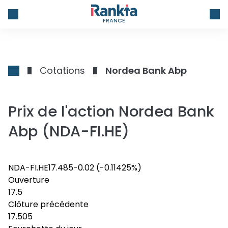
FRANCE
Cotations
Nordea Bank Abp
Prix de l'action Nordea Bank
Abp (NDA-FI.HE)
NDA-FI.HE
17.485
-0.02
(-0.11425%)
Ouverture
17.5
Clôture précédente
17.505