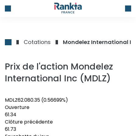
FRANCE
Cotations
Mondelez International In
Prix de l'action Mondelez
International Inc (MDLZ)
MDLZ
62.08
0.35
(0.56699%)
Ouverture
61.34
Clôture précédente
61.73