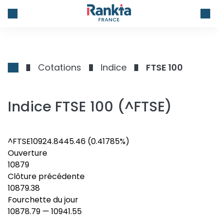
FRANCE
Cotations
Indice
FTSE 100
Indice FTSE 100 (^FTSE)
^FTSE
10924.84
45.46
(0.41785%)
Ouverture
10879
Clôture précédente
10879.38
Fourchette du jour
10878.79
—
10941.55