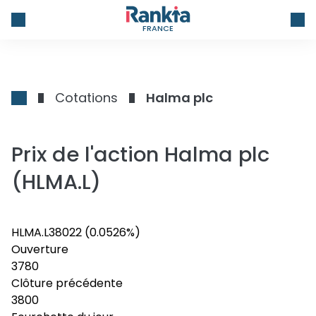
FRANCE
Cotations
Halma plc
Prix de l'action Halma plc
(HLMA.L)
HLMA.L
3802
2
(0.0526%)
Ouverture
3780
Clôture précédente
3800