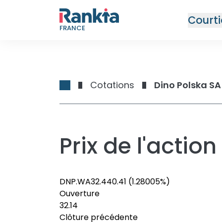
Courti
FRANCE
Cotations
Dino Polska SA
Prix de l'acti
DNP.WA
32.44
0.41
(1.28005%)
Ouverture
32.14
Clôture précédente