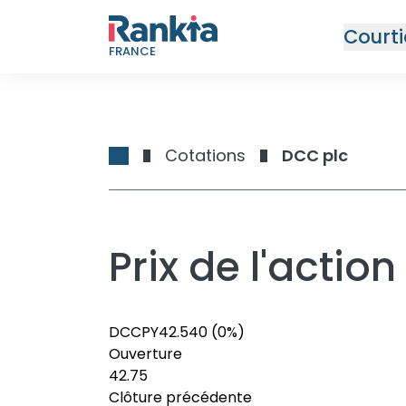
Courti
FRANCE
Cotations
DCC plc
Prix de l'acti
DCCPY
42.54
0
(0%)
Ouverture
42.75
Clôture précédente