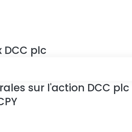
x
DCC plc
ales sur l'action DCC plc
CCPY