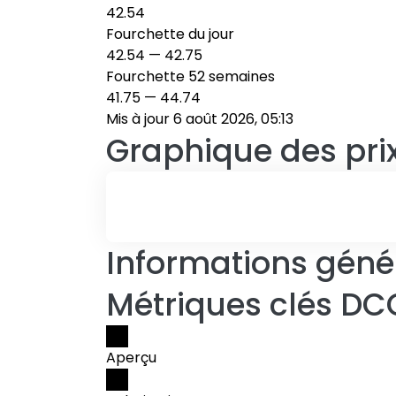
42.54
Fourchette du jour
42.54
—
42.75
Fourchette 52 semaines
41.75
—
44.74
Mis à jour 6 août 2026, 05:13
Graphique des pri
Informations génér
Métriques clés D
Aperçu