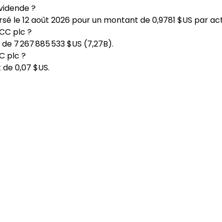
vidende ?
sé le 12 août 2026 pour un montant de 0,9781 $US par act
DCC plc ?
 de 7 267 885 533 $US (7,27B).
C plc ?
 de 0,07 $US.