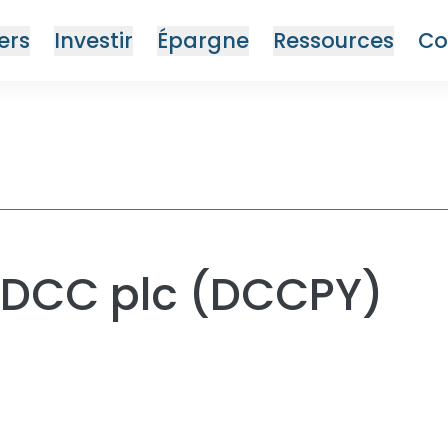
ers
Investir
Épargne
Ressources
Co
on DCC plc (DCCPY)