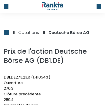
FRANCE
Cotations
Deutsche Börse AG
Prix de l'action Deutsche
Börse AG (DB1.DE)
DB1.DE
273.2
3.8
(1.41054%)
Ouverture
270.3
Clôture précédente
269.4