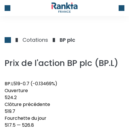
FRANCE
Cotations
BP plc
Prix de l'action BP plc (BP.L)
BP.L
519
-0.7
(-0.13469%)
Ouverture
524.2
Clôture précédente
519.7
Fourchette du jour
517.5
—
526.8