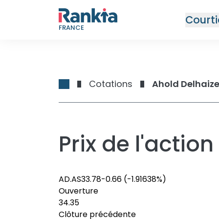
Courti
FRANCE
Cotations
Ahold Delhaize
Prix de l'actio
AD.AS
33.78
-0.66
(-1.91638%)
Ouverture
34.35
Clôture précédente