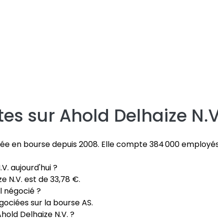
tes sur
Ahold Delhaize N.V
tée en bourse depuis 2008. Elle compte 384 000 employés 
V. aujourd'hui ?
e N.V. est de 33,78 €.
il négocié ?
gociées sur la bourse AS.
hold Delhaize N.V. ?