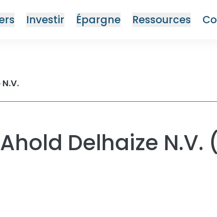
ers
Investir
Épargne
Ressources
Co
 N.V.
n Ahold Delhaize N.V.