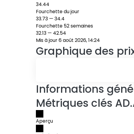
34.44
Fourchette du jour
33.73
—
34.4
Fourchette 52 semaines
32.13
—
42.54
Mis à jour 6 août 2026, 14:24
Graphique des pri
Informations génér
Métriques clés AD
Aperçu