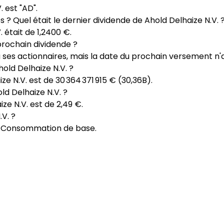
 est "AD".
s ? Quel était le dernier dividende de Ahold Delhaize N.V. 
 était de 1,2400 €.
prochain dividende ?
à ses actionnaires, mais la date du prochain versement n
hold Delhaize N.V. ?
ze N.V. est de 30 364 371 915 € (30,36B).
ld Delhaize N.V. ?
ze N.V. est de 2,49 €.
V. ?
ur Consommation de base.