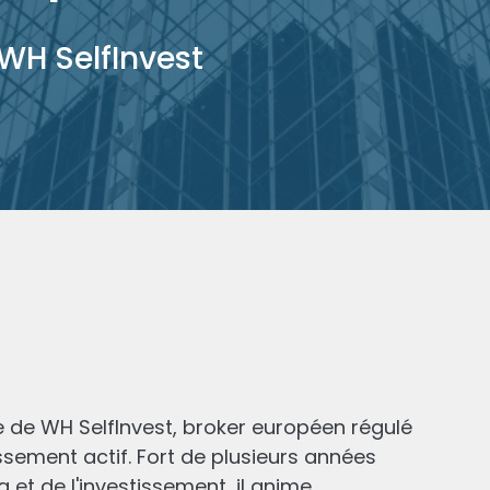
WH SelfInvest
e de WH SelfInvest, broker européen régulé
issement actif. Fort de plusieurs années
g et de l'investissement, il anime