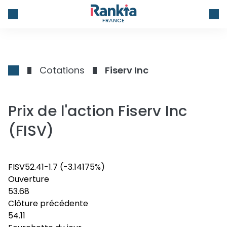
FRANCE
Cotations
Fiserv Inc
Prix de l'action Fiserv Inc
(FISV)
FISV
52.41
-1.7
(-3.14175%)
Ouverture
53.68
Clôture précédente
54.11